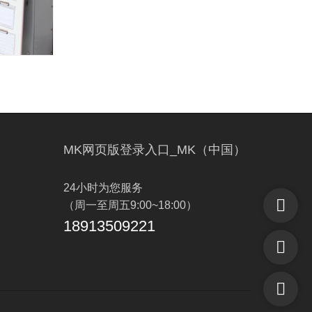
MK网页版登录入口_MK（中国）
24小时为您服务
（周一至周五9:00~18:00）
18913509221