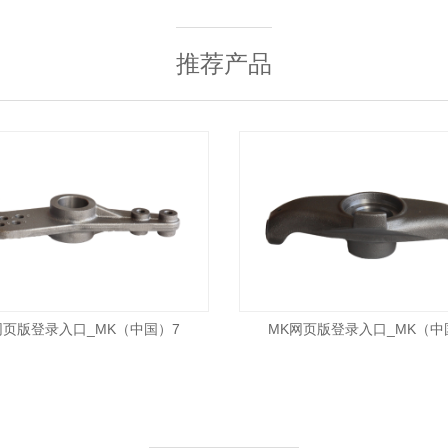
推荐产品
网页版登录入口_MK（中国）7
MK网页版登录入口_MK（中