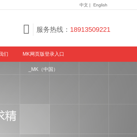
中文
|
English
服务热线：
18913509221
我们
MK网页版登录入口
_MK（中国）