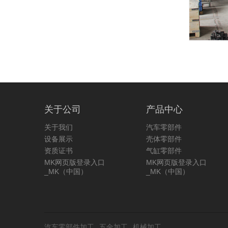
关于公司
产品中心
关于我们
汽车零部件
设备展示
壳体零部件
资质证书
气缸零部件
MK网页版登录入口
MK网页版登录入口
_MK（中国）
_MK（中国）
汽车零部件加工
五金加工
机械加工