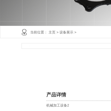
当前位置：
主页
>
设备展示
>
产品详情
机械加工设备2