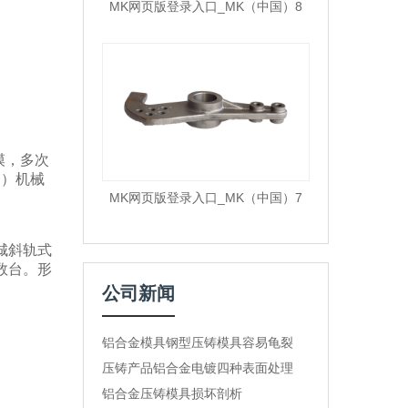
MK网页版登录入口_MK（中国）8
模，多次
国）机械
MK网页版登录入口_MK（中国）7
城斜轨式
数台。形
公司新闻
铝合金模具钢型压铸模具容易龟裂
压铸产品铝合金电镀四种表面处理
铝合金压铸模具损坏剖析