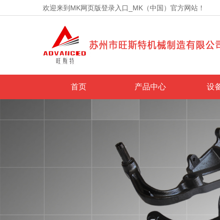
欢迎来到MK网页版登录入口_MK（中国）官方网站！
首页
产品中心
设