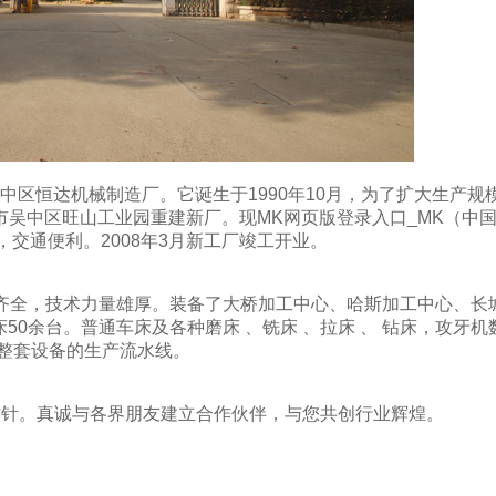
中区恒达机械制造厂。它诞生于1990年10月，为了扩大生产规
州市吴中区旺山工业园重建新厂。现MK网页版登录入口_MK（中
，交通便利。2008年3月新工厂竣工开业。
备齐全，技术力量雄厚。装备了大桥加工中心、哈斯加工中心、长
0余台。普通车床及各种磨床 、铣床 、拉床 、 钻床，攻牙机
整套设备的生产流水线。
方针。真诚与各界朋友建立合作伙伴，与您共创行业辉煌。