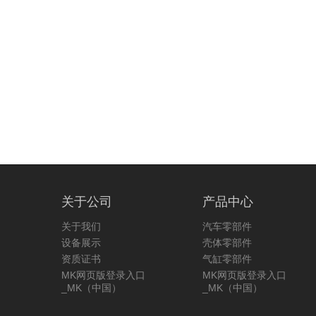
关于公司
产品中心
关于我们
汽车零部件
设备展示
壳体零部件
资质证书
气缸零部件
MK网页版登录入口
MK网页版登录入口
_MK（中国）
_MK（中国）