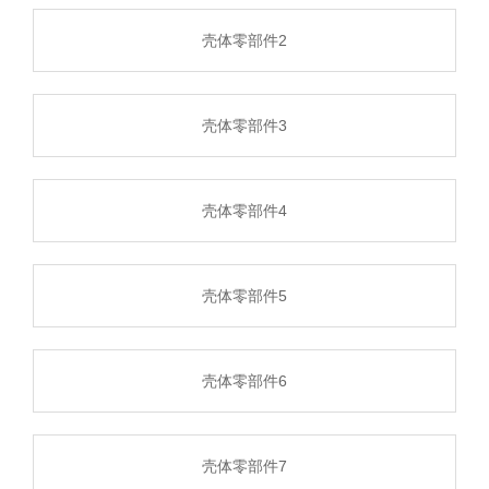
壳体零部件2
壳体零部件3
壳体零部件4
壳体零部件5
壳体零部件6
壳体零部件7