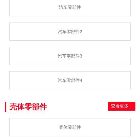
汽车零部件
汽车零部件2
汽车零部件3
汽车零部件4
壳体零部件
查看更多 +
壳体零部件