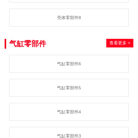
壳体零部件8
气缸零部件
查看更多 +
气缸零部件6
气缸零部件5
气缸零部件4
气缸零部件3