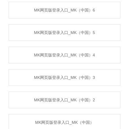
MK网页版登录入口_MK（中国）6
MK网页版登录入口_MK（中国）5
MK网页版登录入口_MK（中国）4
MK网页版登录入口_MK（中国）3
MK网页版登录入口_MK（中国）2
MK网页版登录入口_MK（中国）