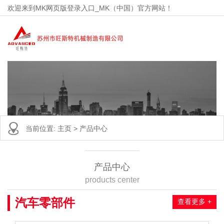
欢迎来到MK网页版登录入口_MK（中国）官方网站！
当前位置:
主页
>
产品中心
产品中心
products center
汽车零部件
查看更多 +